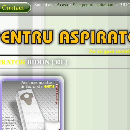
Sunteti aici:
Acasa
>
Saci pentru aspiratoare
>
BIDO
Contact
Nu ati gasit modelul
PIRATOR
BIDON (30L)