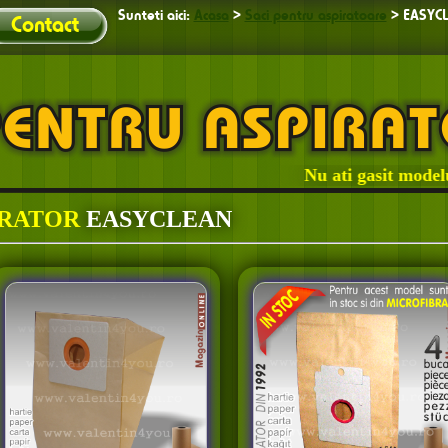
Sunteti aici:
Acasa
>
Saci pentru aspiratoare
>
EASYC
Contact
Nu ati gasit modelul d
IRATOR
EASYCLEAN