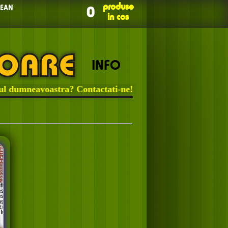
produse
LEAN
0
in cos
INFO
umneavoastra? Contactati-ne!