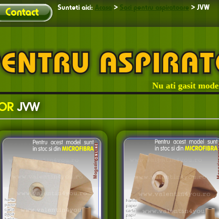
Sunteti aici:
Acasa
>
Saci pentru aspiratoare
>
JVW
Contact
Nu ati gasit modelul 
TOR
JVW