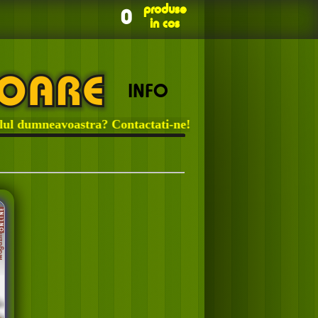
produse
0
in cos
INFO
dumneavoastra? Contactati-ne!