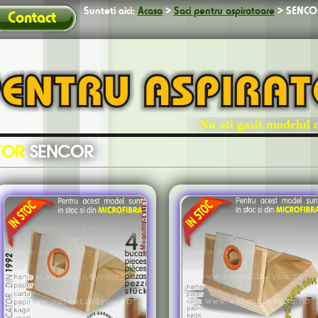
Sunteti aici:
Acasa
>
Saci pentru aspiratoare
>
SENCO
Contact
Nu ati gasit modelul dumn
ATOR
SENCOR