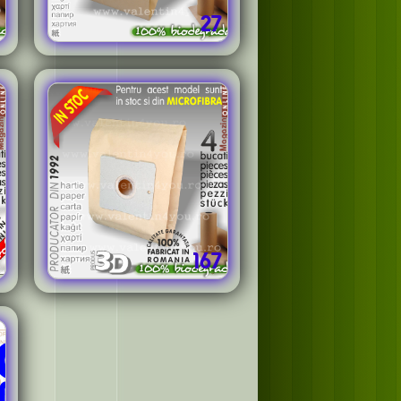
27
167