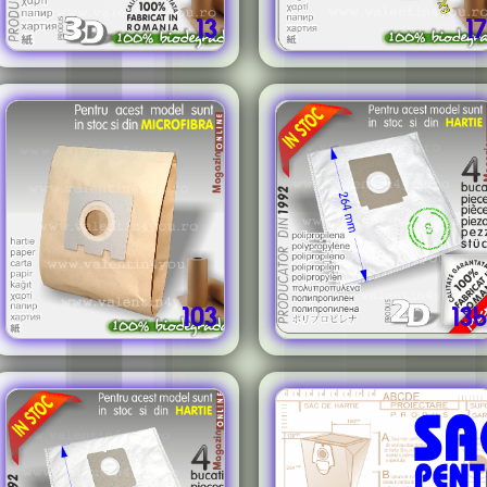
13
17
103
13b