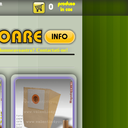
produse
R
0
in cos
INFO
eavoastra? Contactati-ne!